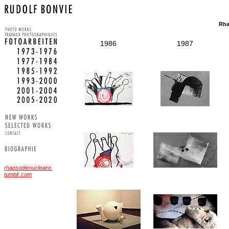
Rha
1986
1987
rhapsodienucleaire.
tumblr.com