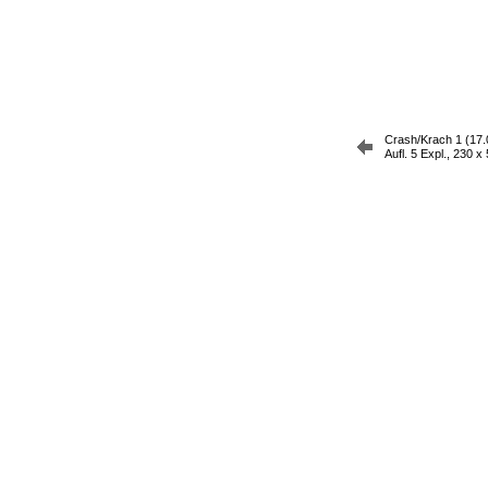
Crash/Krach 1 (17.0
Aufl. 5 Expl., 230 x