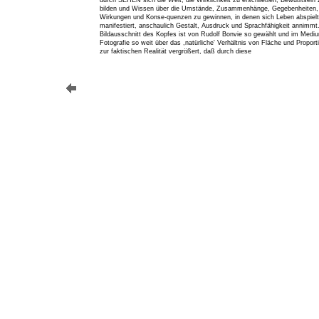
durch SEHEN sich die Welt, die Wirklichkeit zu erschließen, Bewußtsein 
bilden und Wissen über die Umstände, Zusammenhänge, Gegebenheiten,
Wirkungen und Konse-quenzen zu gewinnen, in denen sich Leben abspielt
manifestiert, anschaulich Gestalt, Ausdruck und Sprachfähigkeit annimmt
Bildausschnitt des Kopfes ist von Rudolf Bonvie so gewählt und im Medi
Fotografie so weit über das ,natürliche' Verhältnis von Fläche und Proporti
zur faktischen Realität vergrößert, daß durch diese