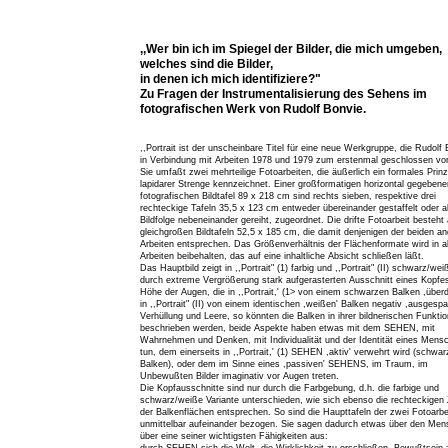
,,Wer bin ich im Spiegel der Bilder, die mich umgeben,
welches sind die Bilder,
in denen ich mich identifiziere?"
Zu Fragen der Instrumentalisierung des Sehens im
fotografischen Werk von Rudolf Bonvie.
,,Portrait ist der unscheinbare Titel für eine neue Werkgruppe, die Rudolf
in Verbindung mit Arbeiten 1978 und 1979 zum erstenmal geschlossen vors
Sie umfaßt zwei mehrteilige Fotoarbeiten, die äußerlich ein formales Prin
lapidarer Strenge kennzeichnet. Einer großformatigen horizontal gegebene
fotografischen Bildtafel 89 x 218 cm sind rechts sieben, respektive drei
rechteckige Tafeln 35,5 x 123 cm entweder übereinander gestaffelt oder a
Bildfolge nebeneinander gereiht, zugeordnet. Die drifte Fotoarbeit besteht 
gleichgroßen Bildtafeln 52,5 x 185 cm, die damit denjenigen der beiden a
Arbeiten entsprechen. Das Größenverhältnis der Flächenformate wird in al
Arbeiten beibehalten, das auf eine inhaltliche Absicht schließen läßt.
Das Hauptbild zeigt in ,,Portrait" (1) farbig und ,,Portrait" (II) schwarz/we
durch extreme Vergrößerung stark aufgerasterten Ausschnitt eines Kopfes
Höhe der Augen, die in ,,Portrait,' (1> von einem schwarzen Balken ,überd
in ,,Portrait" (II) von einem identischen ,weißen' Balken negativ ,ausgespar
Verhüllung und Leere, so könnten die Balken in ihrer bildnerischen Funktio
beschrieben werden, beide Aspekte haben etwas mit dem SEHEN, mit
Wahrnehmen und Denken, mit Individualität und der Identität eines Mens
tun, dem einerseits in ,,Portrait,' (1) SEHEN ,aktiv' verwehrt wird (schwar
Balken), oder dem im Sinne eines ,passiven' SEHENS, im Traum, im
Unbewußten Bilder imaginativ vor Augen treten.
Die Kopfausschnitte sind nur durch die Farbgebung, d.h. die farbige und
schwarz/weiße Variante unterschieden, wie sich ebenso die rechteckigen
der Balkenflächen entsprechen. So sind die Haupttafeln der zwei Fotoarbe
unmittelbar aufeinander bezogen. Sie sagen dadurch etwas über den Men
über eine seiner wichtigsten Fähigkeiten aus: